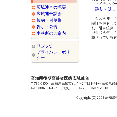
マイナンバ
広域連合の概要
詳しくはこ
て
広域連合議会
令和６年１２
規約・例規集
険証を保有し
告示・公告
れ、引き続き、
※令和６年１
事務所のご案内
載されている有
リンク集
プライバシーポリ
シー
高知県後期高齢者医療広域連合
〒780-0850 高知県高知市丸ノ内2丁目4番1号 高知県
Tel：088-821-4525（代表） Fax：088-821-4518
Copyright (C) 2008 高知