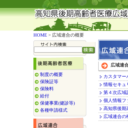
HOME
> 広域連合の概要
広域連
制度の概要
カスタマー
保険証等
情報セキュ
保険料
第４次広域
給付
個人情報フ
保健事業(健診等)
高知県後期
各種申請様式
広域連合の